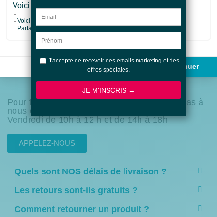
LES QUESTIONS FRÉQUENTES
Pour toutes vos autres questions n'hésitez pas à
nous contacter par téléphone du Lundi au
Vendredi de 10h à 12 h et de 14h à 18h
APPELEZ-NOUS
Quels sont NOS délais de livraison ?
Les retours sont-ils gratuits ?
Comment retourner un produit ?