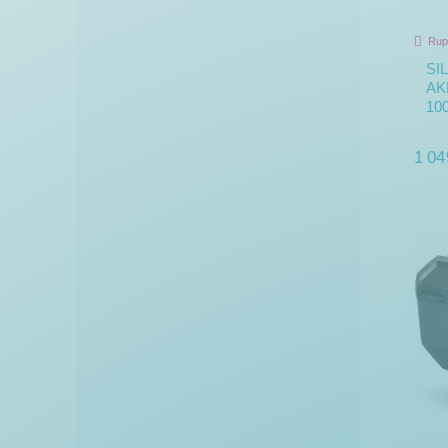
Rup
SI
AK
10
1 04