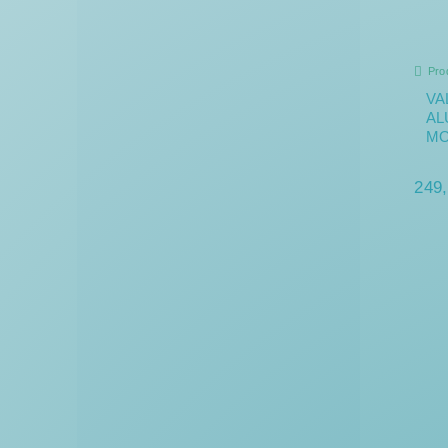
Pro
VA
AL
MO
249,