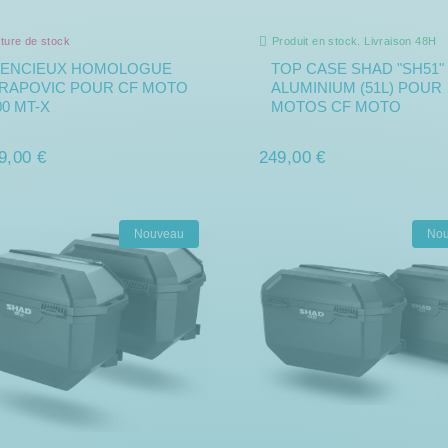
ture de stock
Produit en stock. Livraison 48H
LENCIEUX HOMOLOGUE
TOP CASE SHAD "SH51"
RAPOVIC POUR CF MOTO
ALUMINIUM (51L) POUR
00 MT-X
MOTOS CF MOTO
9,00 €
249,00 €
Nouveau
No