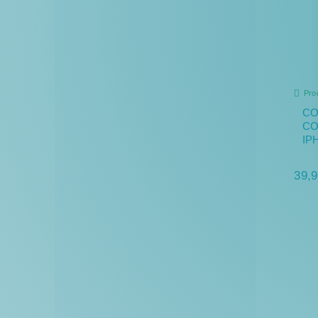
Pro
CO
CO
IP
39,9