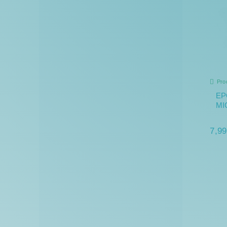
Pro
EP
MI
7,99