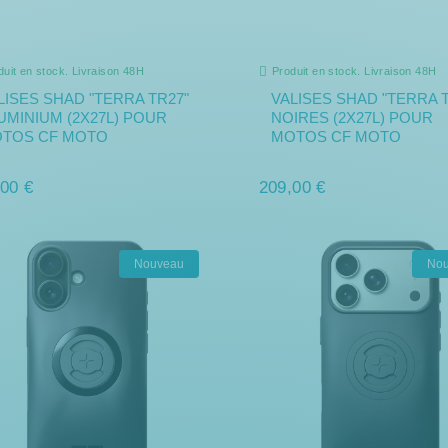
duit en stock. Livraison 48H
Produit en stock. Livraison 48H
LISES SHAD "TERRA TR27"
VALISES SHAD "TERRA T
UMINIUM (2X27L) POUR
NOIRES (2X27L) POUR
TOS CF MOTO
MOTOS CF MOTO
00 €
209,00 €
Nouveau
No