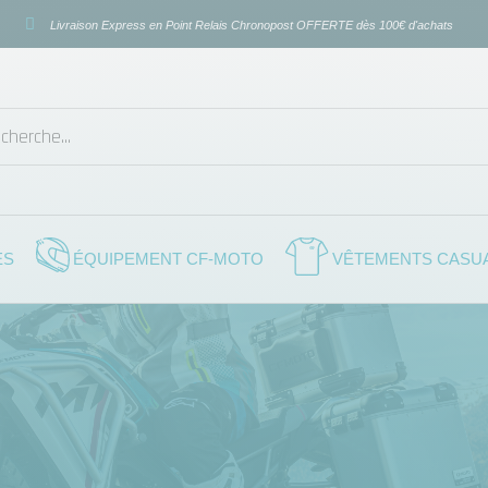
Livraison Express en Point Relais Chronopost OFFERTE dès 100€ d'achats
ES
ÉQUIPEMENT CF-MOTO
VÊTEMENTS CASU