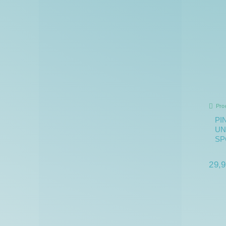
Pro
PI
UN
SP
29,9