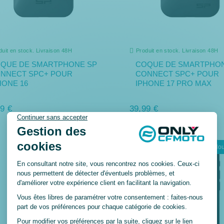
duit en stock. Livraison 48H
Produit en stock. Livraison 48H
QUE DE SMARTPHONE SP
COQUE DE SMARTPHON
NNECT SPC+ POUR
CONNECT SPC+ POUR
HONE 16
IPHONE 17 PRO MAX
9 €
39,99 €
Nouveau
No