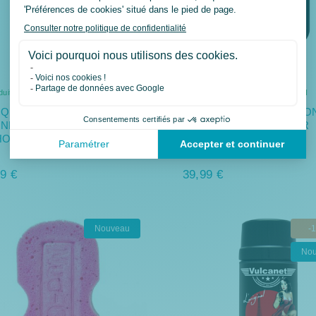
duit en stock. Livraison 48H
Produit en stock. Livraison 48H
QUE DE SMARTPHONE SP
COQUE DE SMARTPHON
NNECT SPC+ POUR
CONNECT SPC+ POUR
HONE 17 PRO
IPHONE 17
9 €
39,99 €
Nouveau
-
No