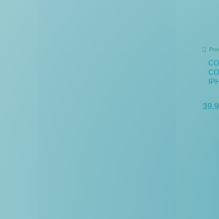
Pro
CO
CO
IP
39,9