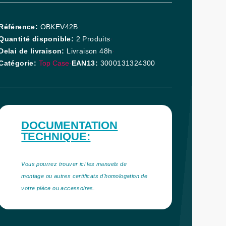
Référence
OBKEV42B
Quantité disponible
2 Produits
Delai de livraison
Livraison 48h
Catégorie
Top Case
EAN13
3000131324300
DOCUMENTATION
TECHNIQUE:
Vous pourrez trouver ici les manuels de
montage ou autres certificats d'homologation de
votre pièce ou accessoires.