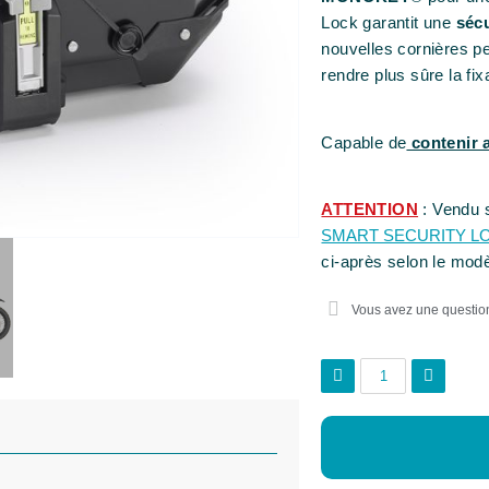
Lock garantit une
séc
nouvelles cornières p
rendre plus sûre la fi
Capable de
contenir 
ATTENTION
: Vendu 
SMART SECURITY L
ci-après selon le mod
Vous avez une questio