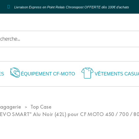
Livraison Express en Point Relais Chronopost OFFERTE dès 100€ d'achats
ES
ÉQUIPEMENT CF-MOTO
VÊTEMENTS CASU
agagerie
Top Case
VO SMART" Alu Noir (42L) pour CF MOTO 450 / 700 / 80