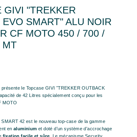
 GIVI "TREKKER
 EVO SMART" ALU NOIR
R CF MOTO 450 / 700 /
0 MT
s présente le Topcase GIVI "TREKKER OUTBACK
acité de 42 Litres spécialement conçu pour les
 CF MOTO
 SMART 42 est le nouveau top-case de la gamme
ment en
aluminium
et doté d’un système d’accrochage
ne
fixation facile et sûre
. Le mécanisme Security