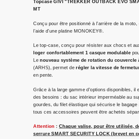
Topcase GIVI "TREKKER OUTBACK EVO SMART"
MT
Conçu pour être positionné à l'arrière de la moto,
l'aide d'une platine MONOKEY®.
Le top-case, conçu pour résister aux chocs et aux
loger confortablement 1 casque modulable
pou
Le
nouveau système de rotation du couvercle à
(ARHS), permet de
régler la vitesse de fermetu
en pente.
Grâce à la large gamme d’options disponibles, il 
des besoins : du sac intérieur imperméable au sup
gourdes, du filet élastique qui sécurise le bagage
tous ces accessoires peuvent être achetés sépa
Attention
:
Chaque valise, pour être utilisée, 
serrure SMART SECURITY LOCK (brevet en cou