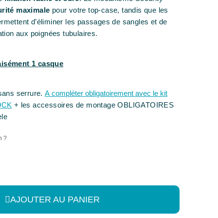
urité maximale
pour votre top-case, tandis que les
ermettent d’éliminer les passages de sangles et de
xation aux poignées tubulaires.
aisément 1 casque
sans serrure.
A compléter obligatoirement avec le kit
OCK
+ les accessoires de montage OBLIGATOIRES
èle
n ?
AJOUTER AU PANIER