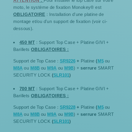
ATTENTION
:
Pour installer le top case sur votre
moto, le système de fixation Monokey® est
OBLIGATOIRE
: Installation d'une platine de
montage et/ou d'un support de fixation (voir ci-
dessous).
450 MT
: Support Top Case + Platine GIVI +
Barillets
OBLIGATOIRES :
Support de Top Case :
SR9226
+
Platine
(
M5
ou
M8A
ou
M8B
ou
M9A
ou
M9B
) +
serrure
SMART
SECURITY LOCK
(
SLR101
)
700 MT
: Support Top Case + Platine GIVI +
Barillets
OBLIGATOIRES :
Support de Top Case :
SR922
8
+
Platine
(
M5
ou
M8A
ou
M8B
ou
M9A
ou
M9B
) +
serrure
SMART
SECURITY LOCK
(
SLR101
)