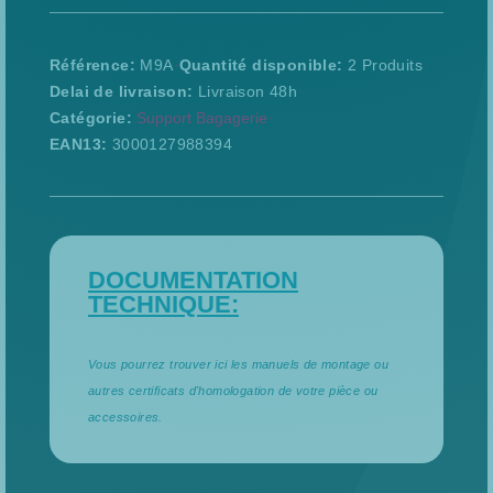
Référence
M9A
Quantité disponible
2 Produits
Delai de livraison
Livraison 48h
Catégorie
Support Bagagerie
EAN13
3000127988394
DOCUMENTATION
TECHNIQUE:
Vous pourrez trouver ici les manuels de montage ou
autres certificats d'homologation de votre pièce ou
accessoires.