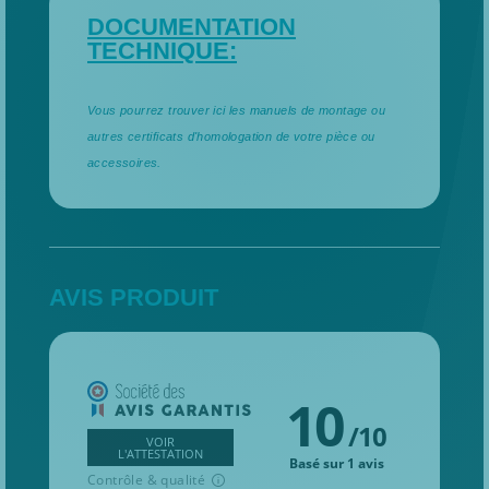
DOCUMENTATION
TECHNIQUE:
Vous pourrez trouver ici les manuels de montage ou
autres certificats d'homologation de votre pièce ou
accessoires.
AVIS PRODUIT
10
/
10
VOIR
L'ATTESTATION
Basé sur 1 avis
Contrôle & qualité