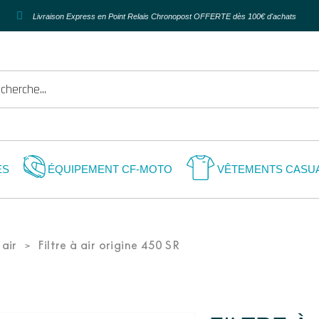
Livraison Express en Point Relais Chronopost OFFERTE dès 100€ d'achats
ES
ÉQUIPEMENT CF-MOTO
VÊTEMENTS CASU
 air
Filtre à air origine 450 SR