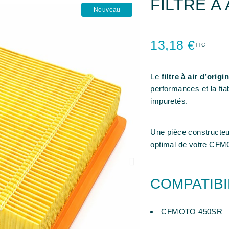
FILTRE À 
Nouveau
13,18 €
TTC
Le
filtre à air d’or
performances et la fiab
impuretés.
Une pièce constructeu
optimal de votre CF
COMPATIBI
CFMOTO 450SR