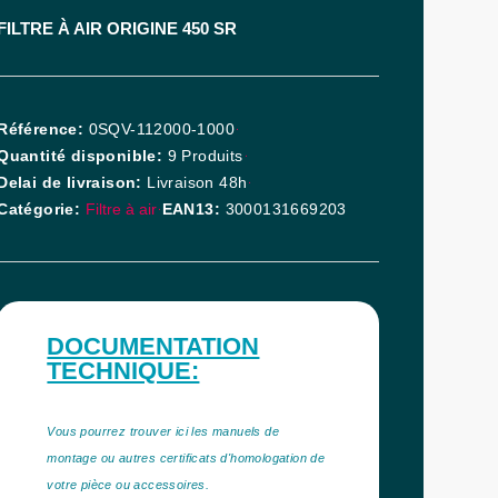
FILTRE À AIR ORIGINE 450 SR
Référence
0SQV-112000-1000
Quantité disponible
9 Produits
Delai de livraison
Livraison 48h
Catégorie
Filtre à air
EAN13
3000131669203
DOCUMENTATION
TECHNIQUE:
Vous pourrez trouver ici les manuels de
montage ou autres certificats d'homologation de
votre pièce ou accessoires.