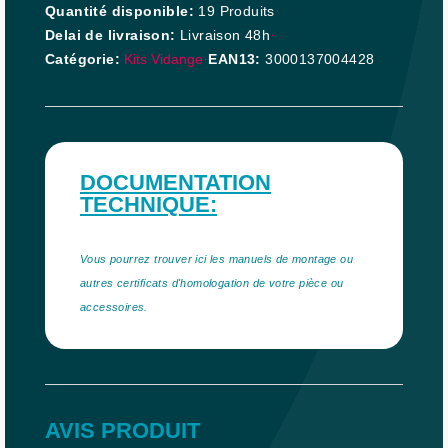
Quantité disponible
19 Produits
Delai de livraison
Livraison 48h
Catégorie
Kits Vidange
EAN13
3000137004428
DOCUMENTATION
TECHNIQUE:
Vous pourrez trouver ici les manuels de montage ou
autres certificats d'homologation de votre pièce ou
accessoires.
AVIS PRODUIT